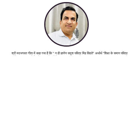
ित्र
श्री मदभगवत गीता में कहा गया हैं कि “ न ही ज्ञानेन सदृश पवित्र मिह विद्यते” अर्थार्थ “शिक्षा के समान पवित्र
dge.
करने वाला संसार में निसंदेह कुछ भी नहीं है “ In this world no purified as great as knowledge.
ी
शिक्षा प्राप्ति से मनुष्य के विकार चले जाते है और सद्गुणों की प्राप्ति होती हैं । शिक्षा वह है जो जीवन की
 हैं।
सम्पूर्ण सत्ता के साथ समन्वय स्थापित करती हैं ,वह हमे आत्मसाक्षात्कार एवम आत्माभिव्यक्ति के योग्य बनाती हैं।
विद्यार्थी के सर्वांगीण विकास के लिए अध्यापक को पाठ्यक्रम के साथ साथ विद्यार्थी में जीवन मूल्यों की
समझ,मर्यादा एवम सामाजिक सरोकार के गुण विकसित करे । विद्यार्थी को जिज्ञासु,वैज्ञानिक
दृष्टिकोण,संवेदनशीलता,बुद्धि,विवेकशील बनाए ।
Our Staff
ASLAM KHAN
Senior Teacher (II Gr.)