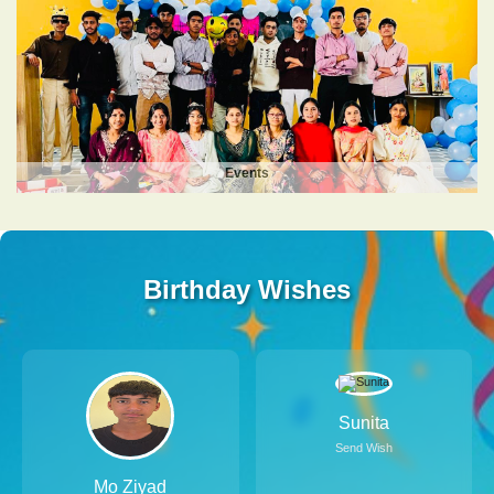
Events
Birthday Wishes
Sunita
Send Wish
Mo Ziyad